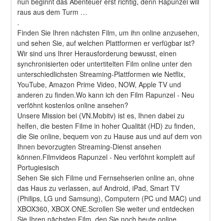
nun beginnt das Abenteuer erst richtig, denn Rapunzel will 
raus aus dem Turm … 
.
Finden Sie Ihren nächsten Film, um ihn online anzusehen, 
und sehen Sie, auf welchen Plattformen er verfügbar ist?
Wir sind uns Ihrer Herausforderung bewusst, einen 
synchronisierten oder untertitelten Film online unter den 
unterschiedlichsten Streaming-Plattformen wie Netflix, 
YouTube, Amazon Prime Video, NOW, Apple TV und 
anderen zu finden.Wo kann ich den Film Rapunzel - Neu 
verföhnt kostenlos online ansehen?
Unsere Mission bei (VN.Mobitv) ist es, Ihnen dabei zu 
helfen, die besten Filme in hoher Qualität (HD) zu finden, 
die Sie online, bequem von zu Hause aus und auf dem von 
Ihnen bevorzugten Streaming-Dienst ansehen 
können.Filmvideos Rapunzel - Neu verföhnt komplett auf 
Portugiesisch
Sehen Sie sich Filme und Fernsehserien online an, ohne 
das Haus zu verlassen, auf Android, iPad, Smart TV 
(Philips, LG und Samsung), Computern (PC und MAC) und 
XBOX360, XBOX ONE.Scrollen Sie weiter und entdecken 
Sie Ihren nächsten Film, den Sie noch heute online 